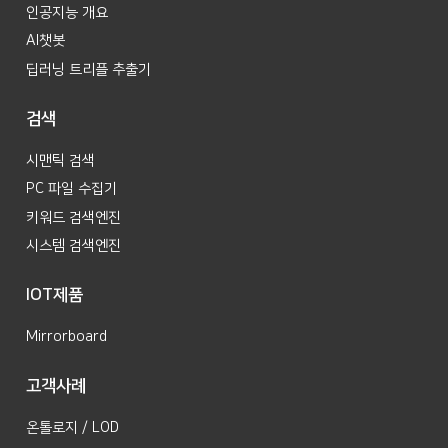
인공지능 개요
AI챗봇
딥러닝 트리플 추출기
검색
시맨틱 검색
PC 파일 수집기
키워드 검색엔진
시스템 검색엔진
IOT제품
Mirrorboard
고객사례
온톨로지 / LOD